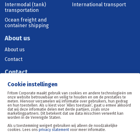
Intermodal (tank)
International transport
transportation
Ocean freight and
container shipping
About us
About us
Contact
Contact
+31 515 570 071
Cookie instellingen
sales@fritom.nl
Fritom Corporate maakt gebruik van cookies en andere technologieën om
onze website betrouwbaar en veilig te houden en om de prestaties te
meten. Hiervoor verzamelen wij informatie over gebruikers, hun gedrag
en hun toestellen. Als u kiest voor ‘Alles toestaan’, gaat u ermee akkoord
dat wij deze informatie delen met derde partijen, zoals onze
Oosterom 11, 8602DE Sneek
marketingpartners. Dit betekent dat uw data misschien verwerkt kan
worden in de Verenigde Staten.
Als u toestemming weigert gebruiken wij alleen de noodzakelijke
cookies. Lees ons
privacy statement
voor meer informatie.