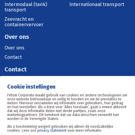
Intermodaal (tank)
Internationaal transport
transport
Zeevracht en
containervervoer
Over ons
Over ons
Contact
Contact
+31 515 570 071
Cookie instellingen
sales@fritom.nl
Fritom Corporate maakt gebruik van cookies en andere technologieën om
onze website betrouwbaar en veilig te houden en om de prestaties te
meten. Hiervoor verzamelen wij informatie over gebruikers, hun gedrag
en hun toestellen. Als u kiest voor ‘Alles toestaan’, gaat u ermee akkoord
Oosterom 11, 8602DE Sneek
dat wij deze informatie delen met derde partijen, zoals onze
marketingpartners. Dit betekent dat uw data misschien verwerkt kan
worden in de Verenigde Staten.
Als u toestemming weigert gebruiken wij alleen de noodzakelijke
cookies. Lees ons
privacy statement
voor meer informatie.