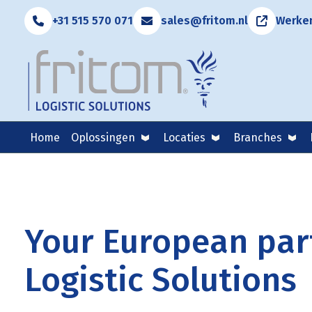
+31 515 570 071
sales@fritom.nl
Werken
Home
Oplossingen
Locaties
Branches
Your European part
Logistic Solutions