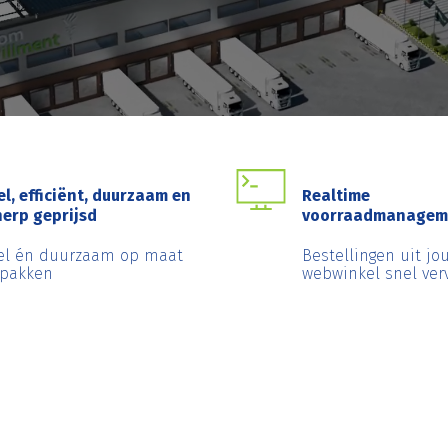
el, efficiënt, duurzaam en
Realtime
herp geprijsd
voorraadmanagem
el én duurzaam op maat
Bestellingen uit jo
rpakken
webwinkel snel ver