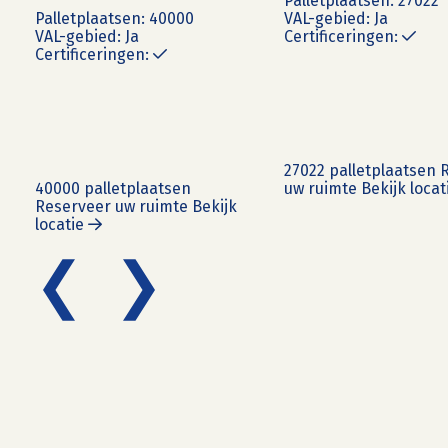
Pallet
plaatsen:
27022
Pallet
plaatsen:
40000
VAL-gebied:
Ja
VAL-gebied:
Ja
Certificeringen:
Certificeringen:
eer
27022 palletplaatsen
R
40000 palletplaatsen
uw ruimte
Bekijk locat
Reserveer uw ruimte
Bekijk
locatie