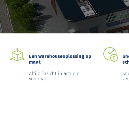
Een warehouseoplossing op
Sn
maat
sc
Altijd inzicht in actuele
Sn
voorraad
ve