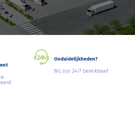
Onduidelijkheden?
ent
Wij zijn 24/7 bereikbaar!
uw
voerd