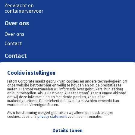
Zeevracht en
containervervoer
Over ons
Over ons
Contact
Contact
+31 515 570 071
Cookie instellingen
sales@fritom.nl
Fritom Corporate maakt gebruik van cookies en andere technologieën om
onze website betrouwbaar en veilig te houden en om de prestaties te
meten. Hiervoor verzamelen wij informatie over gebruikers, hun gedrag
en hun toestellen. Als u kiest voor ‘Alles toestaan’, gaat u ermee akkoord
Oosterom 11, 8602DE Sneek
dat wij deze informatie delen met derde partijen, zoals onze
marketingpartners. Dit betekent dat uw data misschien verwerkt kan
worden in de Verenigde Staten.
Als u toestemming weigert gebruiken wij alleen de noodzakelijke
cookies. Lees ons
privacy statement
voor meer informatie.
Details tonen