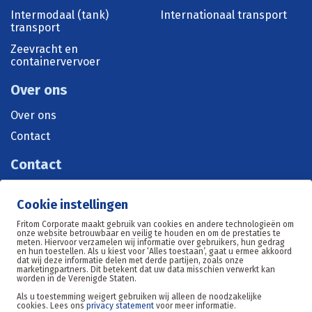
Intermodaal (tank)
Internationaal transport
transport
Zeevracht en
containervervoer
Over ons
Over ons
Contact
Contact
+31 515 570 071
Cookie instellingen
sales@fritom.nl
Fritom Corporate maakt gebruik van cookies en andere technologieën om
onze website betrouwbaar en veilig te houden en om de prestaties te
meten. Hiervoor verzamelen wij informatie over gebruikers, hun gedrag
en hun toestellen. Als u kiest voor ‘Alles toestaan’, gaat u ermee akkoord
Oosterom 11, 8602DE Sneek
dat wij deze informatie delen met derde partijen, zoals onze
marketingpartners. Dit betekent dat uw data misschien verwerkt kan
worden in de Verenigde Staten.
Als u toestemming weigert gebruiken wij alleen de noodzakelijke
cookies. Lees ons
privacy statement
voor meer informatie.