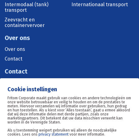
Intermodaal (tank)
Internationaal transport
transport
Zeevracht en
containervervoer
Over ons
Over ons
Contact
Contact
+31 515 570 071
Cookie instellingen
sales@fritom.nl
Fritom Corporate maakt gebruik van cookies en andere technologieën om
onze website betrouwbaar en veilig te houden en om de prestaties te
meten. Hiervoor verzamelen wij informatie over gebruikers, hun gedrag
en hun toestellen. Als u kiest voor ‘Alles toestaan’, gaat u ermee akkoord
Oosterom 11, 8602DE Sneek
dat wij deze informatie delen met derde partijen, zoals onze
marketingpartners. Dit betekent dat uw data misschien verwerkt kan
worden in de Verenigde Staten.
Als u toestemming weigert gebruiken wij alleen de noodzakelijke
cookies. Lees ons
privacy statement
voor meer informatie.