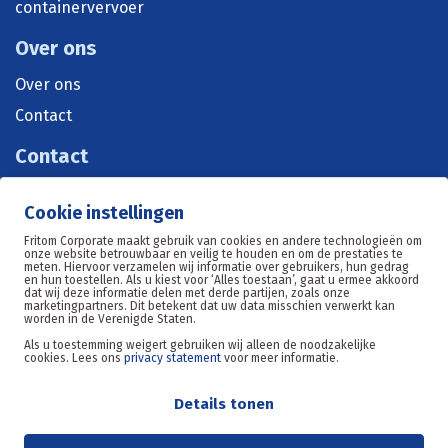
containervervoer
Over ons
Over ons
Contact
Contact
+31 515 570 071
Cookie instellingen
sales@fritom.nl
Fritom Corporate maakt gebruik van cookies en andere technologieën om
onze website betrouwbaar en veilig te houden en om de prestaties te
meten. Hiervoor verzamelen wij informatie over gebruikers, hun gedrag
en hun toestellen. Als u kiest voor ‘Alles toestaan’, gaat u ermee akkoord
Oosterom 11, 8602DE Sneek
dat wij deze informatie delen met derde partijen, zoals onze
marketingpartners. Dit betekent dat uw data misschien verwerkt kan
worden in de Verenigde Staten.
Als u toestemming weigert gebruiken wij alleen de noodzakelijke
cookies. Lees ons
privacy statement
voor meer informatie.
Details tonen
© 2026 Fritom Logistic Solutions. Alle rechten