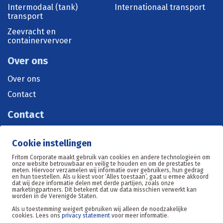
Intermodaal (tank)
Internationaal transport
transport
Zeevracht en
containervervoer
Over ons
Over ons
Contact
Contact
+31 515 570 071
Cookie instellingen
sales@fritom.nl
Fritom Corporate maakt gebruik van cookies en andere technologieën om
onze website betrouwbaar en veilig te houden en om de prestaties te
meten. Hiervoor verzamelen wij informatie over gebruikers, hun gedrag
en hun toestellen. Als u kiest voor ‘Alles toestaan’, gaat u ermee akkoord
Oosterom 11, 8602DE Sneek
dat wij deze informatie delen met derde partijen, zoals onze
marketingpartners. Dit betekent dat uw data misschien verwerkt kan
worden in de Verenigde Staten.
Als u toestemming weigert gebruiken wij alleen de noodzakelijke
cookies. Lees ons
privacy statement
voor meer informatie.